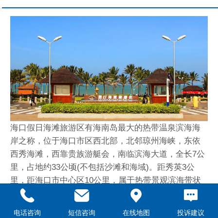
海口假日海滩旅游区有海南岛最大的热带温泉滨海海
岸之称，位于海口市区西北部，北邻琼州海峡，东依
西秀海滩，西靠贵族游艇会，南临滨海大道，全长7公
里，占地约33公顷(不包括沙滩和海域)。距秀英3公
里，距海口市中心区10公里，属于热带景观滨海带状
型地带，岸线绵长，沙细水清，景点丰富，视野开
阔，拥有热带岛屿景观代表元素——阳光、海水、沙
电话咨询
短信咨询
在线地图
投诉建议